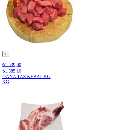
+
₺1.539,00
₺1.385,10
DANA TAS KEBAP KG
KG