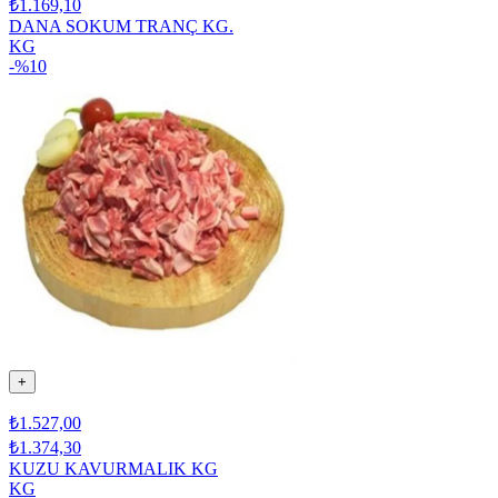
₺1.169,10
DANA SOKUM TRANÇ KG.
KG
-%
10
+
₺1.527,00
₺1.374,30
KUZU KAVURMALIK KG
KG