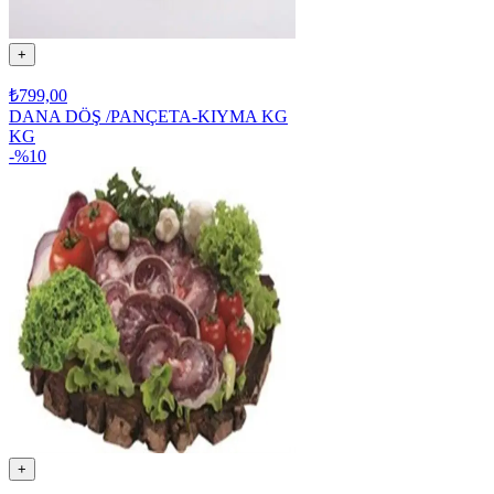
+
₺799,00
DANA DÖŞ /PANÇETA-KIYMA KG
KG
-%
10
+