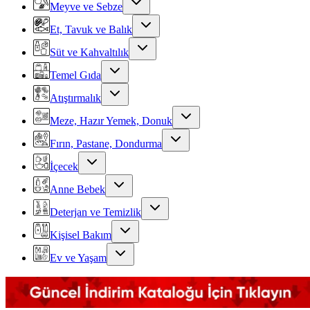
Meyve ve Sebze
Et, Tavuk ve Balık
Süt ve Kahvaltılık
Temel Gıda
Atıştırmalık
Meze, Hazır Yemek, Donuk
Fırın, Pastane, Dondurma
İçecek
Anne Bebek
Deterjan ve Temizlik
Kişisel Bakım
Ev ve Yaşam