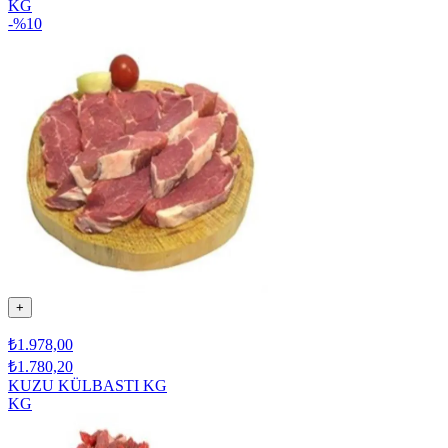
KG
-%
10
+
₺1.978,00
₺1.780,20
KUZU KÜLBASTI KG
KG