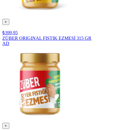
+
₺399,95
ZÜBER ORIGINAL FISTIK EZMESİ 315 GR
AD
+