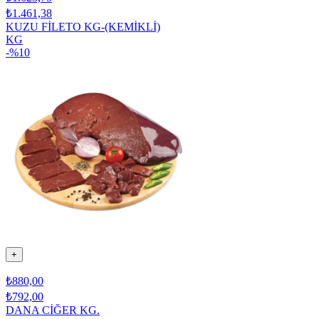
₺1.461,38
KUZU FİLETO KG-(KEMİKLİ)
KG
-%
10
+
₺880,00
₺792,00
DANA CİĞER KG.