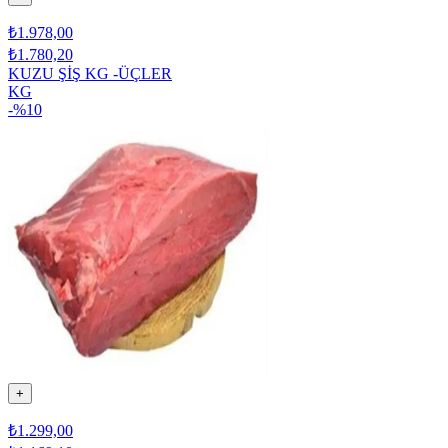
₺1.978,00
₺1.780,20
KUZU ŞİŞ KG -ÜÇLER
KG
-%
10
+
₺1.299,00