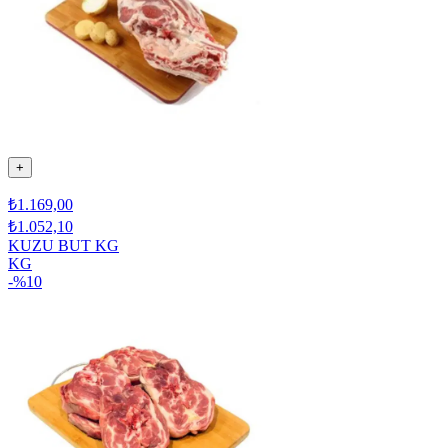
+
₺1.169,00
₺1.052,10
KUZU BUT KG
KG
-%
10