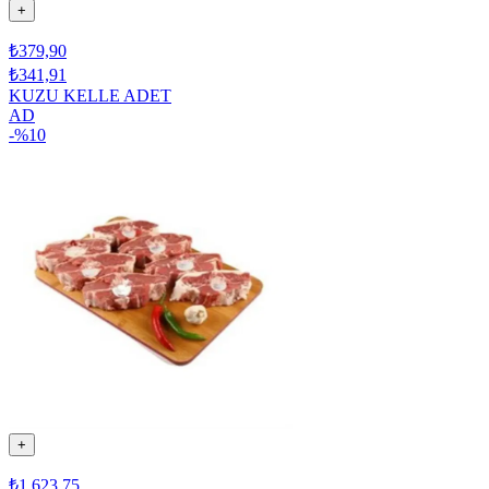
+
₺379,90
₺341,91
KUZU KELLE ADET
AD
-%
10
+
₺1.623,75