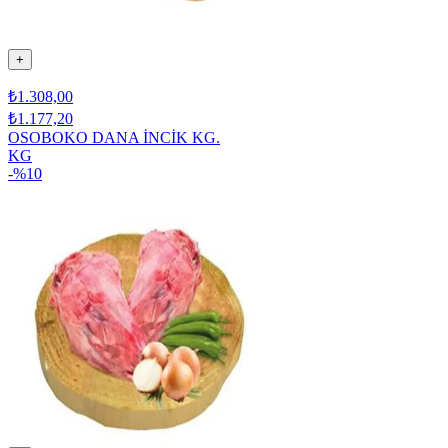
+
₺1.308,00
₺1.177,20
OSOBOKO DANA İNCİK KG.
KG
-%
10