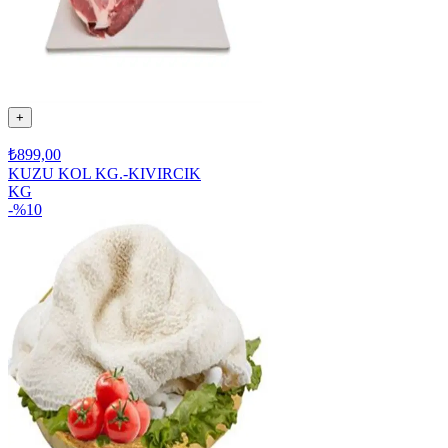
+
₺899,00
KUZU KOL KG.-KIVIRCIK
KG
-%
10