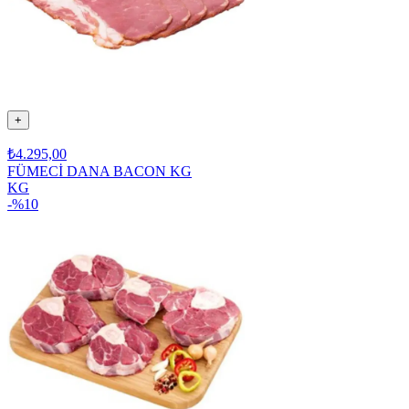
+
₺4.295,00
FÜMECİ DANA BACON KG
KG
-%
10