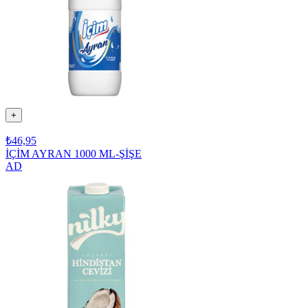
+
₺46,95
İÇİM AYRAN 1000 ML-ŞİŞE
AD