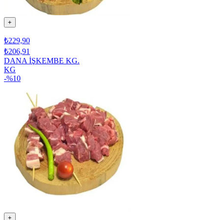
+
₺229,90
₺206,91
DANA İŞKEMBE KG.
KG
-%
10
+