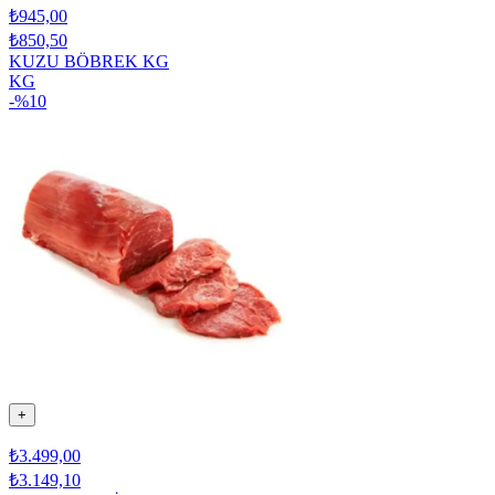
₺945,00
₺850,50
KUZU BÖBREK KG
KG
-%
10
+
₺3.499,00
₺3.149,10