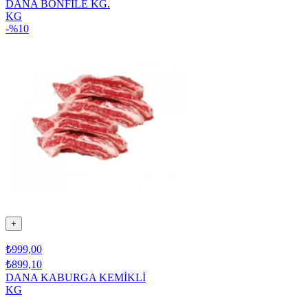
DANA BONFİLE KG.
KG
-%
10
+
₺999,00
₺899,10
DANA KABURGA KEMİKLİ
KG