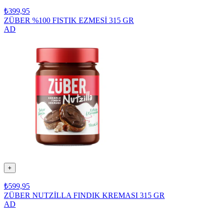
₺399,95
ZÜBER %100 FISTIK EZMESİ 315 GR
AD
+
₺599,95
ZÜBER NUTZİLLA FINDIK KREMASI 315 GR
AD